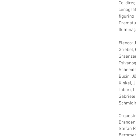
Co-direç
cenograf
figurino
Dramatur
Ilumina
Elenco: 
Griebel,
Graenzer
Tsivanog
Schneide
Bucin, J
Kinkel, 
Tabori, 
Gabriele
Schmidi
Orquestr
Brandenb
Stefan R
Bergmann