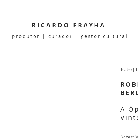
RICARDO FRAYHA
produtor | curador | gestor cultural
Teatro | 
ROB
BER
A Óp
Vint
Robert W