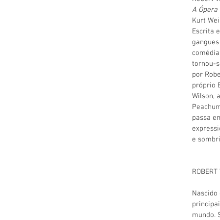
A Ópera 
Kurt Wei
Escrita 
gangues 
comédia
tornou-s
por Robe
próprio 
Wilson, 
Peachum 
passa em
express
e sombri
ROBERT
Nascido 
principai
mundo. S