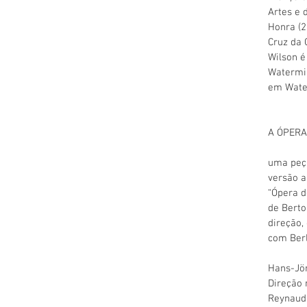
Artes e 
Honra (2
Cruz da 
Wilson é
Watermil
em Water
A ÓPERA
uma peça
versão 
“Ópera d
de Berto
direção,
com Ber
Hans-Jör
Direção 
Reynaud 