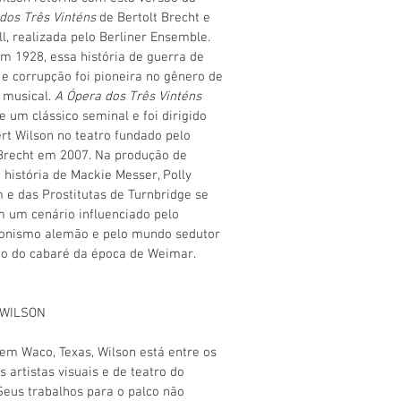
dos Três Vinténs
de Bertolt Brecht e
ll, realizada pelo Berliner Ensemble.
em 1928, essa história de guerra de
e corrupção foi pioneira no gênero de
 musical.
A Ópera dos Três Vinténs
e um clássico seminal e foi dirigido
rt Wilson no teatro fundado pelo
Brecht em 2007. Na produção de
a história de Mackie Messer, Polly
e das Prostitutas de Turnbridge se
 um cenário influenciado pelo
ionismo alemão e pelo mundo sedutor
o do cabaré da época de Weimar.
 WILSON
em Waco, Texas, Wilson está entre os
s artistas visuais e de teatro do
eus trabalhos para o palco não