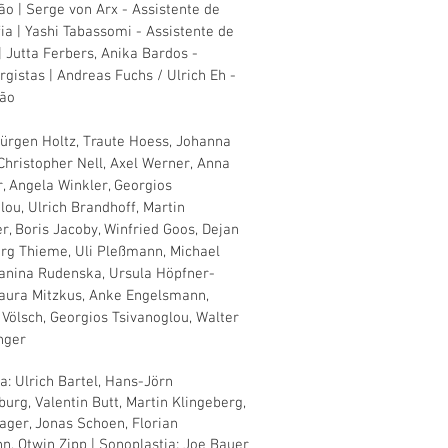
ão | Serge von Arx - Assistente de
ia | Yashi Tabassomi - Assistente de
 | Jutta Ferbers, Anika Bardos -
gistas | Andreas Fuchs / Ulrich Eh -
ção
Jürgen Holtz, Traute Hoess, Johanna
 Christopher Nell, Axel Werner, Anna
, Angela Winkler, Georgios
lou, Ulrich Brandhoff, Martin
r, Boris Jacoby, Winfried Goos, Dejan
örg Thieme, Uli Pleßmann, Michael
Janina Rudenska, Ursula Höpfner-
Laura Mitzkus, Anke Engelsmann,
 Völsch, Georgios Tsivanoglou, Walter
nger
a: Ulrich Bartel, Hans-Jörn
urg, Valentin Butt, Martin Klingeberg,
ager, Jonas Schoen, Florian
, Otwin Zipp | Sonoplastia: Joe Bauer