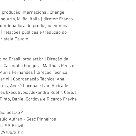
e produção internacional: Change
g Arts, Milão, Itália | diretor: Franco
coordenadora de produção: Simona
| relações públicas e tradução do
aristela Gaudio
 no Brasil: prod.art.br | Direção de
: Carminha Gongora, Matthias Pees e
Muniz Fernandes | Direção Técnica:
sarini | Coordenação Técnica: Ana
 Irias, André Lucena e Ivan Andrade |
es Executivos: Alexandra Roehr, Carlos
 Pinto, Daniel Cordova e Ricardo Frayha
ão: Sesc-SP
aulo Autran - Sesc Pinheiros
o, SP, Brazil
 29/05/2016