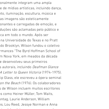
ionalmente integram uma ampla
e de mídias artísticas, incluindo dança,
o, iluminação, escultura, música e
uas imagens são esteticamente
onantes e carregadas de emoção, e
duções são aclamadas pelo público e
tica em todo o mundo. Após ser
na Universidade do Texas e no Pratt
e do Brooklyn, Wilson fundou o coletivo
rmances “The Byrd Hoffman School of
 em Nova York, em meados da década
e desenvolveu seus primeiros
s autorais, incluindo
Deafman Glance
A Letter to Queen Victoria
(1974-1975).
ip Glass, ele escreveu a ópera seminal
 on the Beach
(1976). Os colaboradores
os de Wilson incluem muitos escritores
s como Heiner Müller, Tom Waits,
ntag, Laurie Anderson, William
hs, Lou Reed, Jessye Norman e Anna