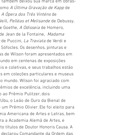
le também deixou sua marca em obras-
 como
A Última Gravação de Kapp
de
,
A Ópera dos Três Vinténs
de
eill,
Pelléas et Melisande
de Debussy,
e Goethe,
A Odisseia
de Homero,
de Jean de la Fontaine,
Madama
de Puccini,
La Traviata
de Verdi e
 Sófocles. Os desenhos, pinturas e
as de Wilson foram apresentados em
mundo em centenas de exposições
ais e coletivas, e seus trabalhos estão
s em coleções particulares e museus
o mundo. Wilson foi agraciado com
rêmios de excelência, incluindo uma
o ao Prêmio Pulitzer, dois
Ubu, o Leão de Ouro da Bienal de
 um Prêmio Olivier. Ele foi eleito para
ia Americana de Artes e Letras, bem
ra a Academia Alemã de Artes, e
ito títulos de Doutor Honoris Causa. A
o declarou Comandante da Ordem das