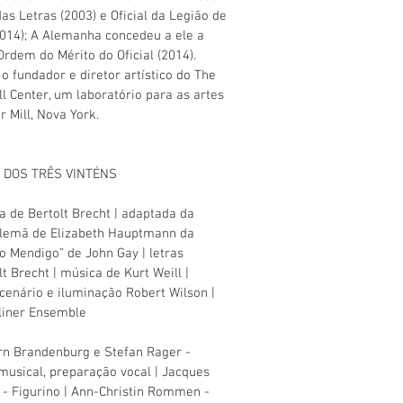
das Letras (2003) e Oficial da Legião de
014); A Alemanha concedeu a ele a
Ordem do Mérito do Oficial (2014).
 o fundador e diretor artístico do The
l Center, um laboratório para as artes
 Mill, Nova York.
 DOS TRÊS VINTÉNS
 de Bertolt Brecht | adaptada da
alemã de Elizabeth Hauptmann da
o Mendigo” de John Gay | letras
lt Brecht | música de Kurt Weill |
 cenário e iluminação Robert Wilson |
liner Ensemble
n Brandenburg e Stefan Rager -
musical, preparação vocal | Jacques
- Figurino | Ann-Christin Rommen -