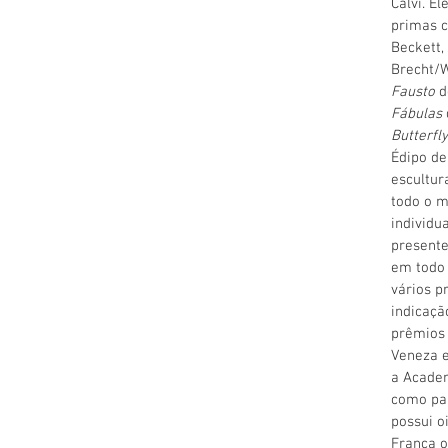
Calvi. E
primas
Beckett
Brecht/W
Fausto
d
Fábulas
Butterfly
Édipo de
escultur
todo o 
individu
presente
em todo 
vários p
indicaçã
prêmios 
Veneza e
a Academ
como pa
possui o
França 