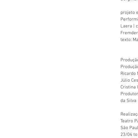
projeto 
Performin
Laera | 
Fremder 
texto: M
Produção
Produção
Ricardo 
Júlio Ce
Cristina
Produtor
da Silva
Realizaç
Teatro P
São Paul
23/04 to