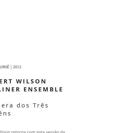
TURNÊ | 2012
ERT WILSON
LINER ENSEMBLE
era dos Três
éns
ilson retorna com esta versão da