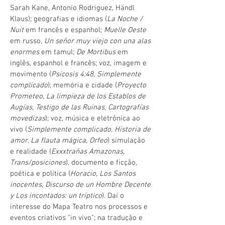
Sarah Kane, Antonio Rodriguez, Händl
Klaus); geografias e idiomas (
La Noche /
Nuit
em francês e espanhol;
Muelle Oeste
em russo,
Un señor muy viejo con una alas
enormes
em tamul;
De Mortibus
em
inglês, espanhol e francês; voz, imagem e
movimento (
Psicosis 4:48, Simplemente
complicado
); memória e cidade (
Proyecto
Prometeo, La limpieza de los Establos de
Augías, Testigo de las Ruinas, Cartografías
movedizas
); voz, música e eletrônica ao
vivo (
Simplemente complicado, Historia de
amor, La flauta mágica, Orfeo
) simulação
e realidade (
Exxxtrañas Amazonas,
Trans/posiciones
), documento e ficção,
poética e política (
Horacio, Los Santos
inocentes, Discurso de un Hombre Decente
y Los incontados: un tríptico
). Daí o
interesse do Mapa Teatro nos processos e
eventos criativos "in vivo"; na tradução e