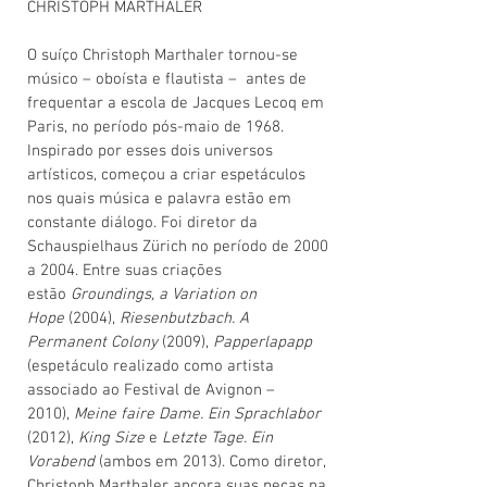
CHRISTOPH MARTHALER
O suíço Christoph Marthaler tornou-se
músico – oboísta e flautista – antes de
frequentar a escola de Jacques Lecoq em
Paris, no período pós-maio de 1968.
Inspirado por esses dois universos
artísticos, começou a criar espetáculos
nos quais música e palavra estão em
constante diálogo. Foi diretor da
Schauspielhaus Zürich no período de 2000
a 2004. Entre suas criações
estão
Groundings, a Variation on
Hope
(2004),
Riesenbutzbach. A
Permanent Colony
(2009),
Papperlapapp
(espetáculo realizado como artista
associado ao Festival de Avignon –
2010),
Meine faire Dame. Ein Sprachlabor
(2012),
King Size
e
Letzte Tage. Ein
Vorabend
(ambos em 2013). Como diretor,
Christoph Marthaler ancora suas peças na