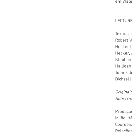
em Water
LECTURE
Texto: J
Robert W
Hecker |
Hecker, 
Stephan 
Halligan
Tomek Je
Bichsel |
Original
RuhrTrie
Produção
Milão, It
Coordena
Relações