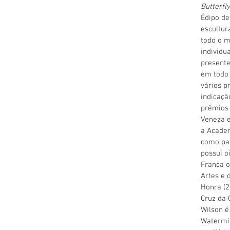
Butterfly
Édipo de
escultur
todo o 
individu
presente
em todo 
vários p
indicaçã
prêmios 
Veneza e
a Academ
como pa
possui o
França 
Artes e 
Honra (2
Cruz da 
Wilson é
Watermil