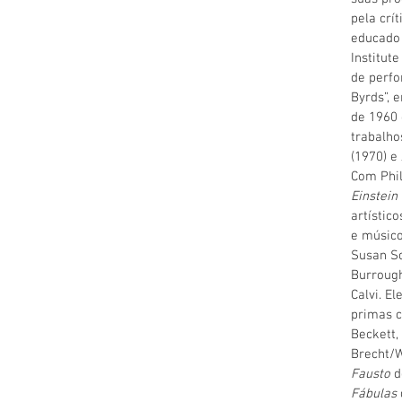
pela crí
educado 
Institut
de perfo
Byrds”,
de 1960 
trabalho
(1970) e
Com Phil
Einstein
artístic
e músico
Susan So
Burroug
Calvi. E
primas
Beckett
Brecht/W
Fausto
d
Fábulas