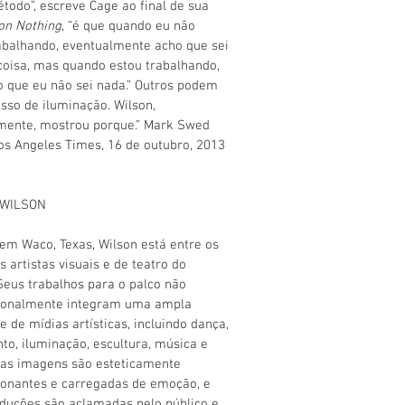
todo”, escreve Cage ao final de sua
on Nothing
, “é que quando eu não
abalhando, eventualmente acho que sei
oisa, mas quando estou trabalhando,
ro que eu não sei nada.” Outros podem
sso de iluminação. Wilson,
ente, mostrou porque.”
Mark Swed
os Angeles Times, 16 de outubro, 2013
 WILSON
em Waco, Texas, Wilson está entre os
s artistas visuais e de teatro do
eus trabalhos para o palco não
ionalmente integram uma ampla
e de mídias artísticas, incluindo dança,
o, iluminação, escultura, música e
uas imagens são esteticamente
onantes e carregadas de emoção, e
duções são aclamadas pelo público e