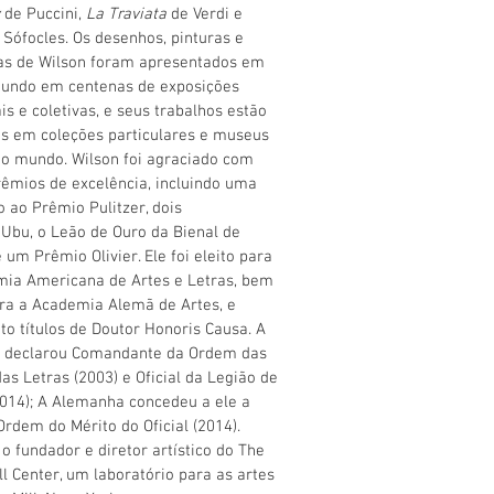
de Puccini,
La Traviata
de Verdi e
 Sófocles. Os desenhos, pinturas e
as de Wilson foram apresentados em
mundo em centenas de exposições
ais e coletivas, e seus trabalhos estão
s em coleções particulares e museus
o mundo. Wilson foi agraciado com
rêmios de excelência, incluindo uma
o ao Prêmio Pulitzer, dois
Ubu, o Leão de Ouro da Bienal de
 um Prêmio Olivier. Ele foi eleito para
ia Americana de Artes e Letras, bem
ra a Academia Alemã de Artes, e
ito títulos de Doutor Honoris Causa. A
o declarou Comandante da Ordem das
das Letras (2003) e Oficial da Legião de
014); A Alemanha concedeu a ele a
Ordem do Mérito do Oficial (2014).
 o fundador e diretor artístico do The
l Center, um laboratório para as artes