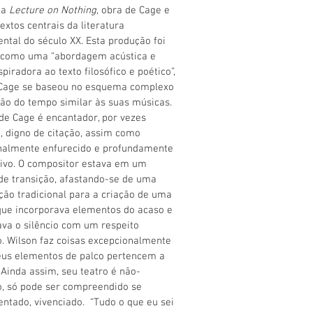
ta
Lecture on Nothing
, obra de Cage e
extos centrais da literatura
ntal do século XX. Esta produção foi
a como uma “abordagem acústica e
spiradora ao texto filosófico e poético”,
Cage se baseou no esquema complexo
ão do tempo similar às suas músicas.
 de Cage é encantador, por vezes
o, digno de citação, assim como
nalmente enfurecido e profundamente
ivo. O compositor estava em um
de transição, afastando-se de uma
ão tradicional para a criação de uma
ue incorporava elementos do acaso e
ava o silêncio com um respeito
. Wilson faz coisas excepcionalmente
eus elementos de palco pertencem a
Ainda assim, seu teatro é não-
o, só pode ser compreendido se
ntado, vivenciado. “Tudo o que eu sei