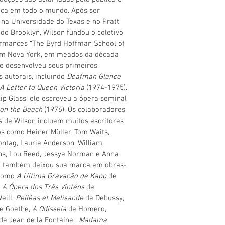
tica em todo o mundo. Após ser
na Universidade do Texas e no Pratt
e do Brooklyn, Wilson fundou o coletivo
rmances “The Byrd Hoffman School of
 em Nova York, em meados da década
e desenvolveu seus primeiros
s autorais, incluindo
Deafman Glance
A Letter to Queen Victoria
(1974-1975).
ip Glass, ele escreveu a ópera seminal
 on the Beach
(1976). Os colaboradores
os de Wilson incluem muitos escritores
s como Heiner Müller, Tom Waits,
ntag, Laurie Anderson, William
hs, Lou Reed, Jessye Norman e Anna
le também deixou sua marca em obras-
 como
A Última Gravação de Kapp
de
,
A Ópera dos Três Vinténs
de
eill,
Pelléas et Melisande
de Debussy,
e Goethe,
A Odisseia
de Homero,
de Jean de la Fontaine,
Madama