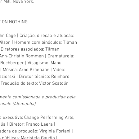
 Mill, Nova York.
 ON NOTHING
ohn Cage | Criação, direção e atuação:
ilson | Homem com binóculos: Tilman
 Diretores associados: Tilman
Ann-Christin Rommen | Dramaturgia:
Buchberger | Visagismo: Manu
 | Música: Arno Kraehahn | Video:
ziorski | Diretor técnico: Reinhard
 Tradução do texto: Victor Scatolin
mente comissionada e produzida pela
nnale (Alemanha)
 executiva: Change Performing Arts,
ália | Diretor: Franco Laera |
dora de produção: Virginia Forlani |
 públicas: Maristela Gaudio |