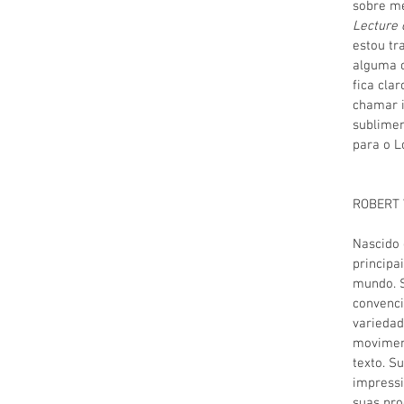
sobre mé
Lecture 
estou tr
alguma c
fica cla
chamar i
sublimem
para o L
ROBERT
Nascido 
principai
mundo. S
convenc
variedad
moviment
texto. S
impressi
suas pro