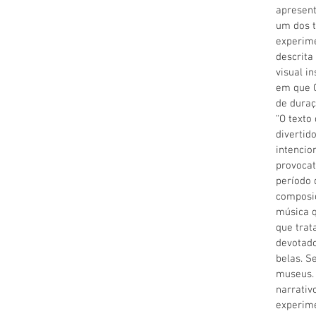
apresen
um dos t
experime
descrit
visual in
em que 
de duraç
“O texto
divertid
intencio
provocat
período 
composiç
música q
que trat
devotado
belas. S
museus. 
narrativ
experime