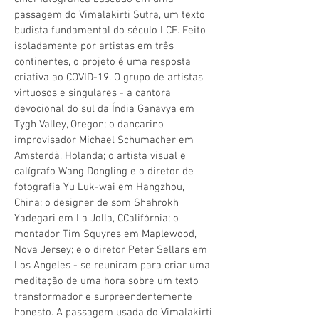
passagem do Vimalakirti Sutra, um texto
budista fundamental do século I CE. Feito
isoladamente por artistas em três
continentes, o projeto é uma resposta
criativa ao COVID-19. O grupo de artistas
virtuosos e singulares - a cantora
devocional do sul da Índia Ganavya em
Tygh Valley, Oregon; o dançarino
improvisador Michael Schumacher em
Amsterdã, Holanda; o artista visual e
calígrafo Wang Dongling e o diretor de
fotografia Yu Luk-wai em Hangzhou,
China; o designer de som Shahrokh
Yadegari em La Jolla, CCalifórnia; o
montador Tim Squyres em Maplewood,
Nova Jersey; e o diretor Peter Sellars em
Los Angeles - se reuniram para criar uma
meditação de uma hora sobre um texto
transformador e surpreendentemente
honesto. A passagem usada do Vimalakirti