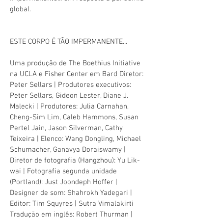
global.
ESTE CORPO É TÃO IMPERMANENTE...
Uma produção de The Boethius Initiative
na UCLA e Fisher Center em Bard Diretor:
Peter Sellars
|
Produtores executivos:
Peter Sellars, Gideon Lester, Diane J.
Malecki
|
Produtores: Julia Carnahan,
Cheng-Sim Lim, Caleb Hammons, Susan
Pertel Jain, Jason Silverman, Cathy
Teixeira
|
Elenco: Wang Dongling, Michael
Schumacher, Ganavya Doraiswamy
|
Diretor de fotografia (Hangzhou): Yu Lik-
wai
|
Fotografia segunda unidade
(Portland): Just Joondeph Hoffer
|
Designer de som: Shahrokh Yadegari
|
Editor: Tim Squyres
|
Sutra Vimalakirti
Tradução em inglês: Robert Thurman
|